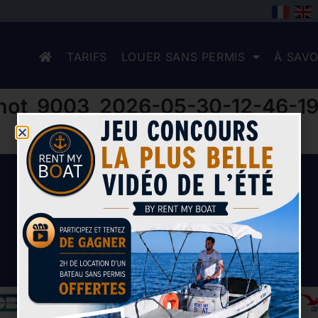
TARIFS
LOUER SANS PERMIS
À SAVO
shot_9003_2026-05-30-12-46-1
Paiement sécurisé