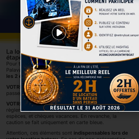
La location de bateau se déroule en 5
étapes :
Pour toute location de votre bateau sans permis à
Palavas, il vous faudra vous munir et
nous présenter
les 2 éléments suivants
:
VOTRE PIÈCE IDENTITÉ (
permis de conduire et
passeport acceptés)
VOTRE CARTE BLEUE
(règlement et caution). Pour le
règlement, nous acceptons les cartes bancaires,
espèces, et chèques vacances. En revanche, la
caution se fait uniquement en carte bleue.
Attention, ces éléments sont
indispensables lors de