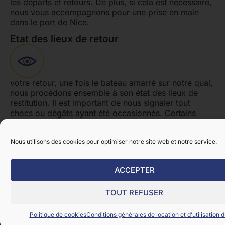
les départs et retours. De plus, si cela est nécessaire,
nous vous accompagnons pour une prise en main
dans le port de Nice.
Etat des lieux de retour
votre retour, une fois le bateau amarré sur notre quai,
nous procédons ensemble à son état des lieux de
restitution. Il est important de nous signaler tout
chocs ou dégâts ayant été occasionnés. Certains
chocs nécessitent des interventions pour ne pas
endommager de manière plus importante le bateau.
Nous utilisons des cookies pour optimiser notre site web et notre service.
Paiement et restitution de caution.
ACCEPTER
TOUT REFUSER
Les paiements sont réalisés en intégralité avant votre
départ. Lors de votre retour, un retard de plus de 15
min est facturé au montant d’une heure ( sur la base
Politique de cookies
Conditions générales de location et d’utilisation d
des locations de 2 heures). La caution est annulée si