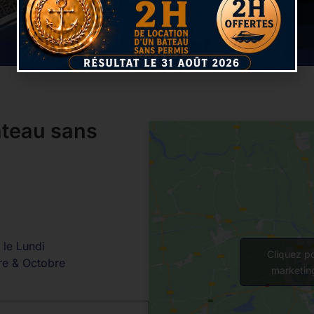
ateau sans
 le Lundi
Cliquez p
bre & Octobre
marketin