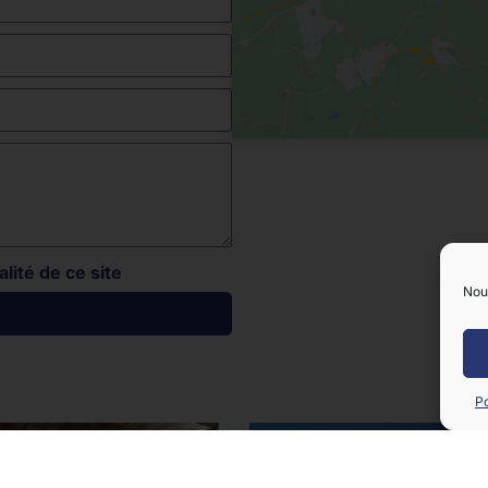
alité de ce site
Nous
Po