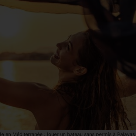
ble en Méditerranée : louer un bateau sans permis à Palav