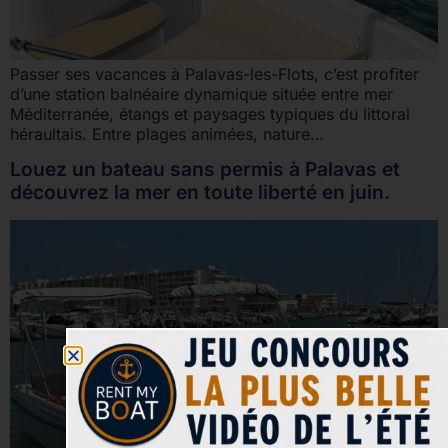
Passer ses vacances à Palavas-les-Flots, c’est profiter
d’une station balnéaire dynamique située entre mer
Méditerranée, étangs et paysages typiques du littoral
héraultais. Entre plages animées, nature…
Louez un bateau sans permis à Palavas et
découvrez la mer en toute liberté en juin.