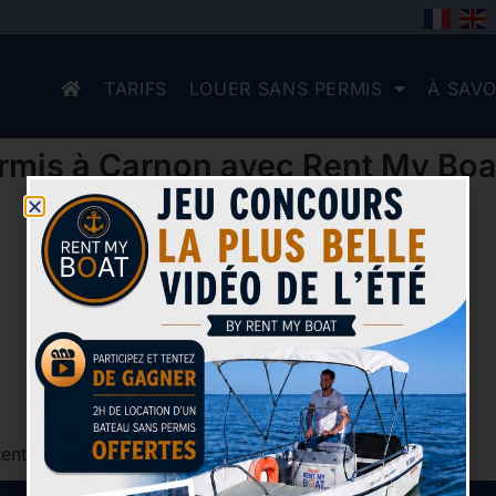
TARIFS
LOUER SANS PERMIS
À SAVO
rmis à Carnon avec Rent My Boa
Rent My Boat