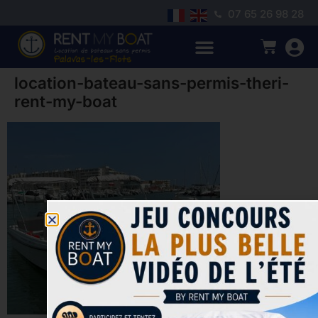
07 65 26 98 28
location-bateau-sans-permis-theri-
rent-my-boat