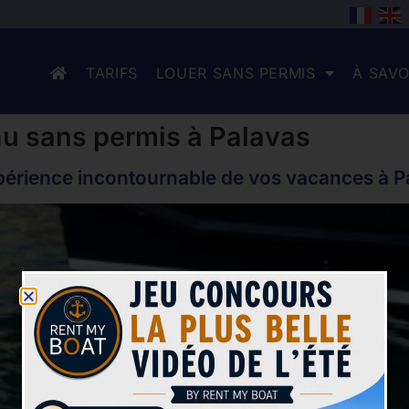
TARIFS
LOUER SANS PERMIS
À SAVO
au sans permis à Palavas
xpérience incontournable de vos vacances à P