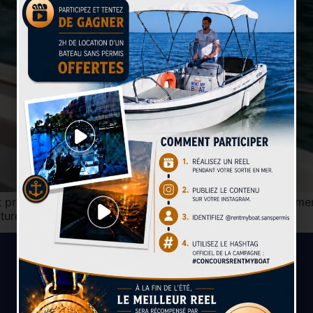
t profiter d’une station balnéaire dynamique située entre m
ature…
Paiement sécurisé