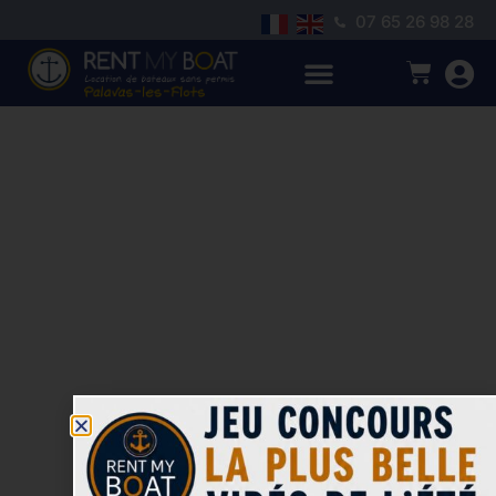
07 65 26 98 28
Glacière + pain
de glace